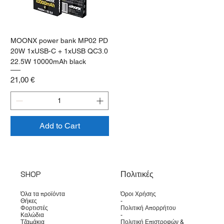
MOONX power bank MP02 PD
20W 1xUSB-C + 1xUSB QC3.0
22.5W 10000mAh black
Price
21,00 €
Add to Cart
SHOP
Πολιτικές
Όλα τα προϊόντα
Όροι Χρήσης
Θήκες
-
Φορτιστές
Πολιτική Απορρήτου
Καλώδια
-
Τζαμάκια
Πολιτική Επιστροφών &