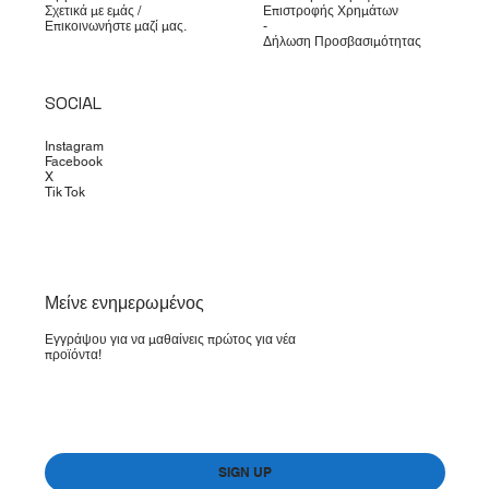
Σχετικά με εμάς /
Επιστροφής Χρημάτων
Επικοινωνήστε μαζί μας.
-
Δήλωση Προσβασιμότητας
SOCIAL
Instagram
Facebook
X
Tik Tok
​Μείνε ενημερωμένος
Εγγράψου για να μαθαίνεις πρώτος για νέα
προϊόντα!
Yes, subscribe me to your newsletter.
*
SIGN UP