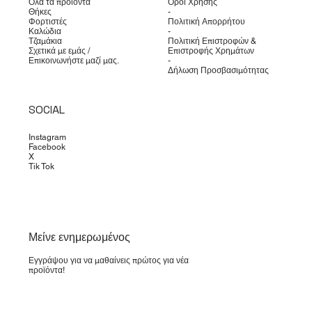
Όλα τα προϊόντα
Όροι Χρήσης
Θήκες
-
Φορτιστές
Πολιτική Απορρήτου
Καλώδια
-
Τζαμάκια
Πολιτική Επιστροφών &
Σχετικά με εμάς /
Επιστροφής Χρημάτων
Επικοινωνήστε μαζί μας.
-
Δήλωση Προσβασιμότητας
SOCIAL
Instagram
Facebook
X
Tik Tok
​Μείνε ενημερωμένος
Εγγράψου για να μαθαίνεις πρώτος για νέα
προϊόντα!