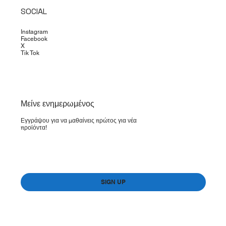
SOCIAL
Instagram
Facebook
X
Tik Tok
​Μείνε ενημερωμένος
Εγγράψου για να μαθαίνεις πρώτος για νέα
προϊόντα!
Yes, subscribe me to your newsletter.
*
SIGN UP