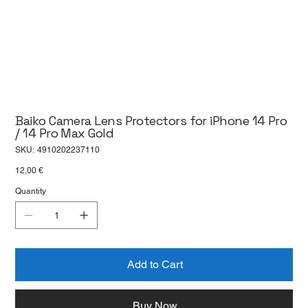
Baiko Camera Lens Protectors for iPhone 14 Pro
/ 14 Pro Max Gold
SKU
SKU:
4910202237110
4910202237110
Price
12,00 €
Quantity
Add to Cart
Buy Now