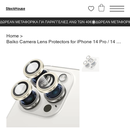
StockHouse
Home
>
Baiko Camera Lens Protectors for iPhone 14 Pro / 14 Pro Max Gold