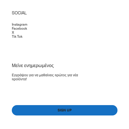
SOCIAL
Instagram
Facebook
X
Tik Tok
​Μείνε ενημερωμένος
Εγγράψου για να μαθαίνεις πρώτος για νέα
προϊόντα!
Yes, subscribe me to your newsletter.
*
SIGN UP