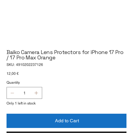
Baiko Camera Lens Protectors for iPhone 17 Pro
/ 17 Pro Max Orange
SKU
SKU:
4910202237126
4910202237126
Price
12,00 €
Quantity
Only 1 left in stock
Add to Cart