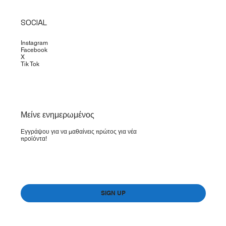
SOCIAL
Instagram
Facebook
X
Tik Tok
​Μείνε ενημερωμένος
Εγγράψου για να μαθαίνεις πρώτος για νέα
προϊόντα!
Yes, subscribe me to your newsletter.
*
SIGN UP