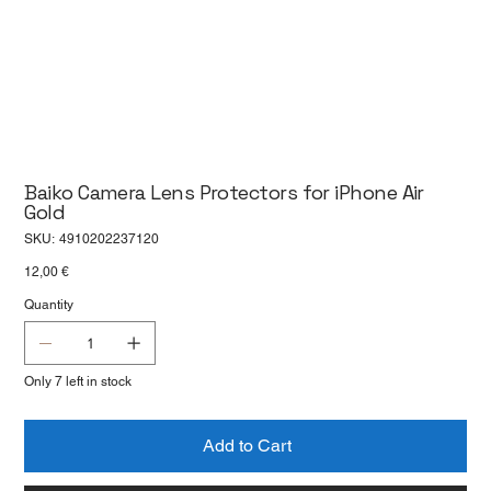
Baiko Camera Lens Protectors for iPhone Air
Gold
SKU
SKU:
4910202237120
4910202237120
Price
12,00 €
Quantity
Only 7 left in stock
Add to Cart