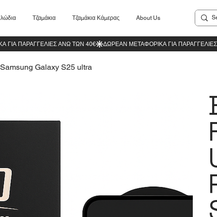
λώδια
Τζαμάκια
Τζαμάκια Κάμερας
About Us
r Samsung Galaxy S25 ultra