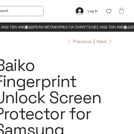
Log In
Previous
Next
Baiko
Fingerprint
Unlock Screen
Protector for
Samsung