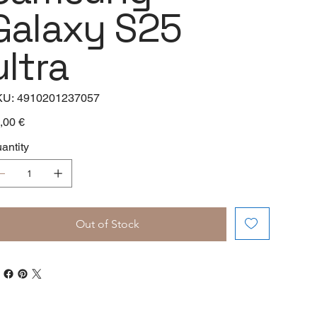
Galaxy S25
ultra
SKU
KU:
4910201237057
4910201237057
e
,00 €
antity
Out of Stock