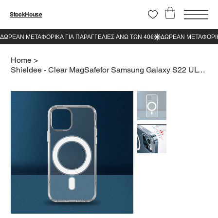
StockHouse
Home
>
Shieldee - Clear MagSafefor Samsung Galaxy S22 ULTRA