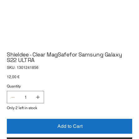
Shieldee - Clear MagSafefor Samsung Galaxy
S22 ULTRA
SKU
SKU:
1301241856
1301241856
Price
12,00 €
Quantity
Only 2 left in stock
Add to Cart