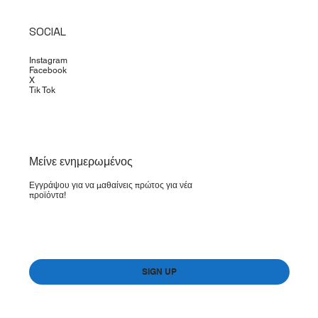
SOCIAL
Instagram
Facebook
X
Tik Tok
​Μείνε ενημερωμένος
Εγγράψου για να μαθαίνεις πρώτος για νέα
προϊόντα!
Yes, subscribe me to your newsletter.
*
SIGN UP