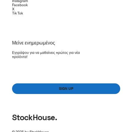
Instagram
Facebook
X
Tik Tok
​Μείνε ενημερωμένος
Εγγράψου για να μαθαίνεις πρώτος για νέα
προϊόντα!
Yes, subscribe me to your newsletter.
*
SIGN UP
StockHouse.