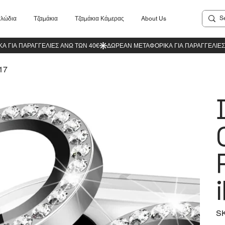
λώδια
Τζαμάκια
Τζαμάκια Κάμερας
About Us
17
S