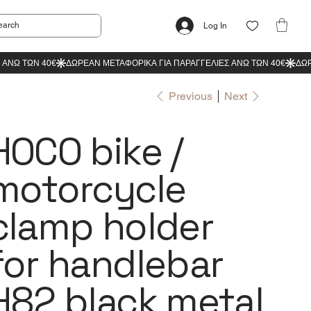
Log In
Previous
Next
HOCO bike /
motorcycle
clamp holder
for handlebar
H82 black metal