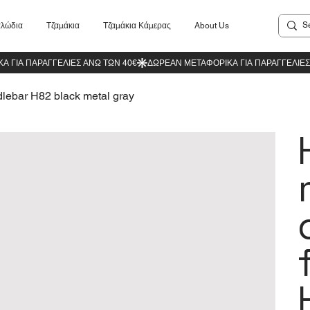
λώδια
Τζαμάκια
Τζαμάκια Κάμερας
About Us
dlebar H82 black metal gray