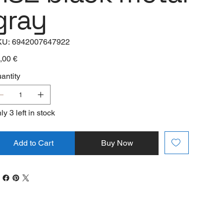
gray
SKU
KU:
6942007647922
6942007647922
e
,00 €
antity
ly 3 left in stock
Add to Cart
Buy Now