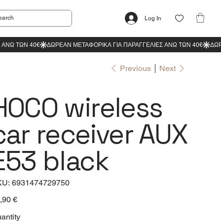
Log In
Previous
Next
HOCO wireless
car receiver AUX
E53 black
SKU
KU:
6931474729750
6931474729750
e
,90 €
antity