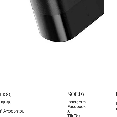
τικές
SOCIAL
ρήσης
Instagram
Facebook
κή Απορρήτου
X
Tik Tok