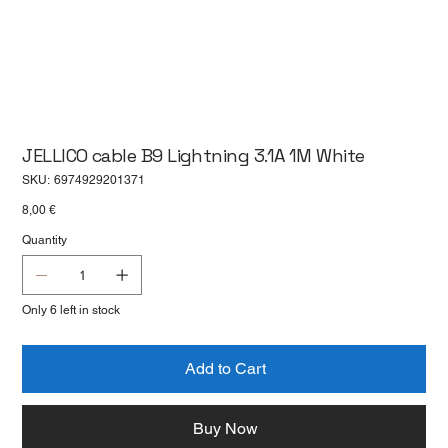
JELLICO cable B9 Lightning 3.1A 1M White
SKU
SKU:
6974929201371
6974929201371
Price
8,00 €
Quantity
Only 6 left in stock
Add to Cart
Buy Now