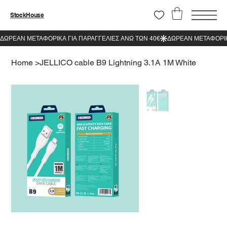
StockHouse
Home
>
JELLICO cable B9 Lightning 3.1A 1M White