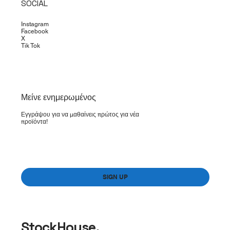
SOCIAL
Instagram
Facebook
X
Tik Tok
​Μείνε ενημερωμένος
Εγγράψου για να μαθαίνεις πρώτος για νέα
προϊόντα!
Yes, subscribe me to your newsletter.
*
SIGN UP
StockHouse.