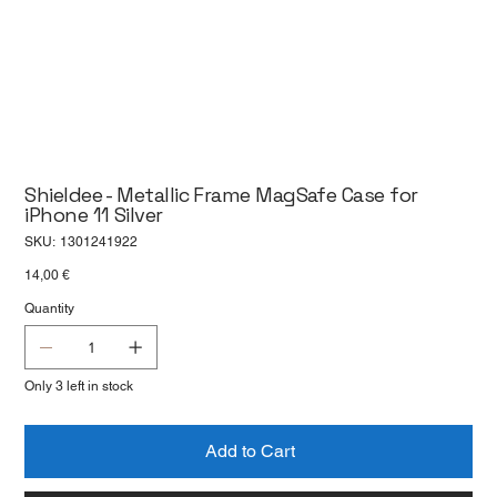
Shieldee - Metallic Frame MagSafe Case for
iPhone 11 Silver
SKU
SKU:
1301241922
1301241922
Price
14,00 €
Quantity
Only 3 left in stock
Add to Cart