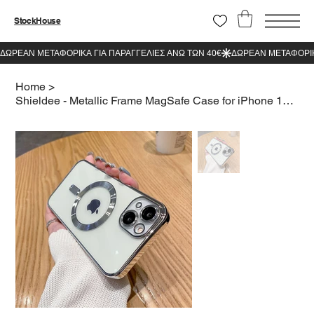
StockHouse
Home
>
Shieldee - Metallic Frame MagSafe Case for iPhone 11 Silver