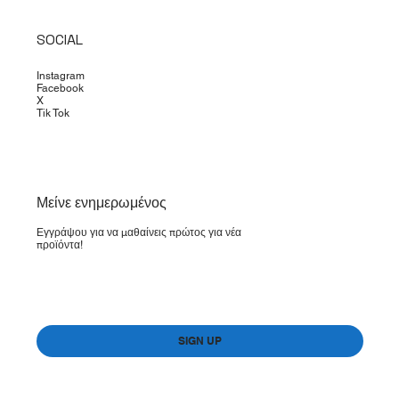
SOCIAL
Instagram
Facebook
X
Tik Tok
​Μείνε ενημερωμένος
Εγγράψου για να μαθαίνεις πρώτος για νέα
προϊόντα!
Yes, subscribe me to your newsletter.
*
SIGN UP