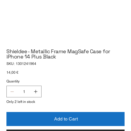
Shieldee - Metallic Frame MagSafe Case for
iPhone 14 Plus Black
SKU
SKU:
1301241964
1301241964
Price
14,00 €
Quantity
Only 2 left in stock
Add to Cart