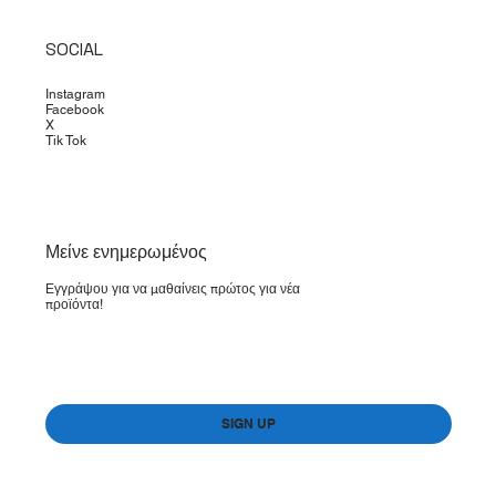
SOCIAL
Instagram
Facebook
X
Tik Tok
​Μείνε ενημερωμένος
Εγγράψου για να μαθαίνεις πρώτος για νέα
προϊόντα!
Yes, subscribe me to your newsletter.
*
SIGN UP