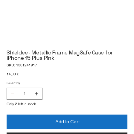
Shieldee - Metallic Frame MagSafe Case for
iPhone 15 Plus Pink
SKU
SKU:
1301241917
1301241917
Price
14,00 €
Quantity
Only 2 left in stock
Add to Cart