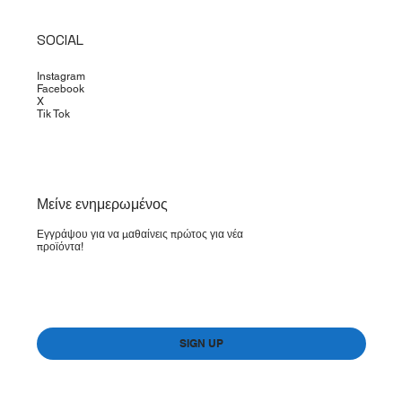
SOCIAL
Instagram
Facebook
X
Tik Tok
​Μείνε ενημερωμένος
Εγγράψου για να μαθαίνεις πρώτος για νέα
προϊόντα!
Yes, subscribe me to your newsletter.
*
SIGN UP