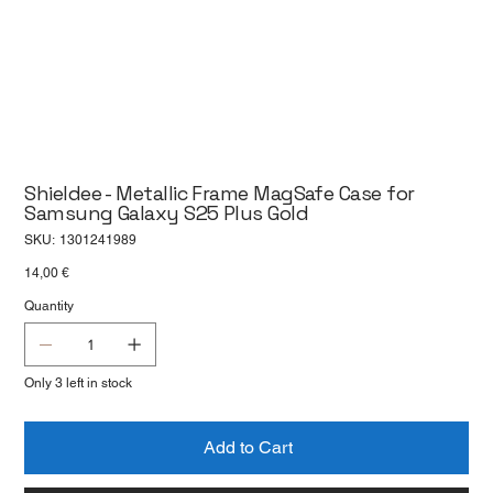
Shieldee - Metallic Frame MagSafe Case for
Samsung Galaxy S25 Plus Gold
SKU
SKU:
1301241989
1301241989
Price
14,00 €
Quantity
Only 3 left in stock
Add to Cart