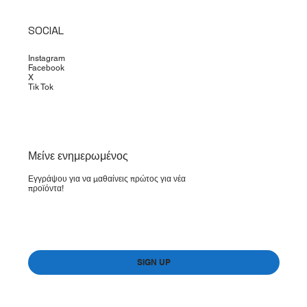
SOCIAL
Instagram
Facebook
X
Tik Tok
​Μείνε ενημερωμένος
Εγγράψου για να μαθαίνεις πρώτος για νέα
προϊόντα!
Yes, subscribe me to your newsletter.
*
SIGN UP