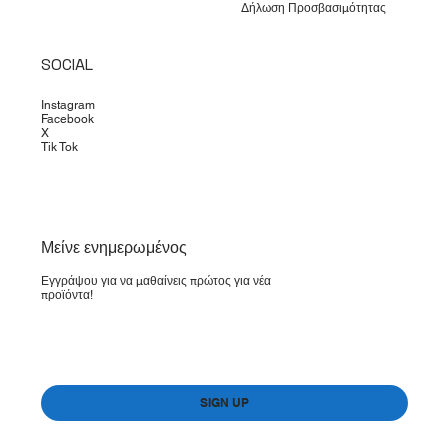
Δήλωση Προσβασιμότητας
SOCIAL
Instagram
Facebook
X
Tik Tok
​Μείνε ενημερωμένος
Εγγράψου για να μαθαίνεις πρώτος για νέα
προϊόντα!
Yes, subscribe me to your newsletter.
*
SIGN UP