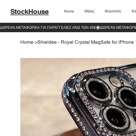
StockHouse
Home
Θήκες
Φορτιστές
Κα
Home
>
Shieldee - Royal Crystal MagSafe for iPhone