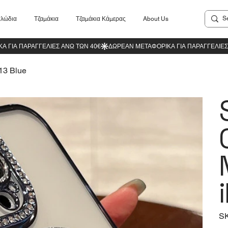
λώδια
Τζαμάκια
Τζαμάκια Κάμερας
About Us
 13 Blue
S