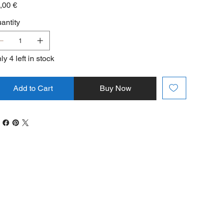
e
,00 €
antity
ly 4 left in stock
Add to Cart
Buy Now