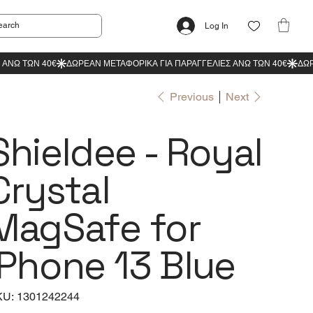
Log In
Previous
Next
Shieldee - Royal
Crystal
MagSafe for
iPhone 13 Blue
SKU
KU:
1301242244
1301242244