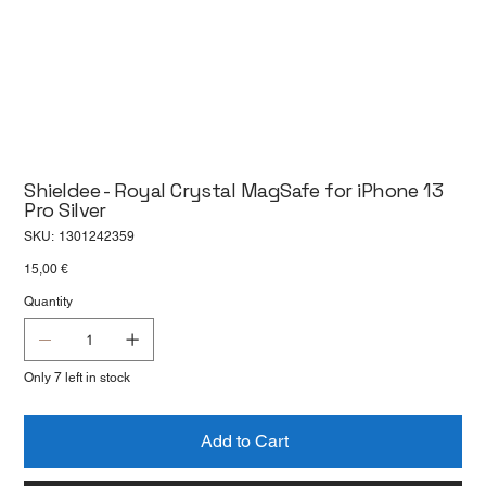
Shieldee - Royal Crystal MagSafe for iPhone 13
Pro Silver
SKU
SKU:
1301242359
1301242359
Price
15,00 €
Quantity
Only 7 left in stock
Add to Cart