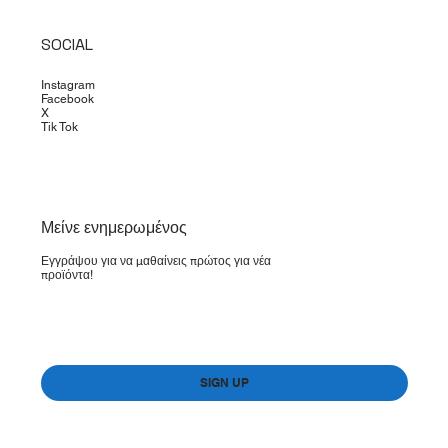
SOCIAL
Instagram
Facebook
X
Tik Tok
​Μείνε ενημερωμένος
Εγγράψου για να μαθαίνεις πρώτος για νέα
προϊόντα!
Yes, subscribe me to your newsletter.
*
SIGN UP