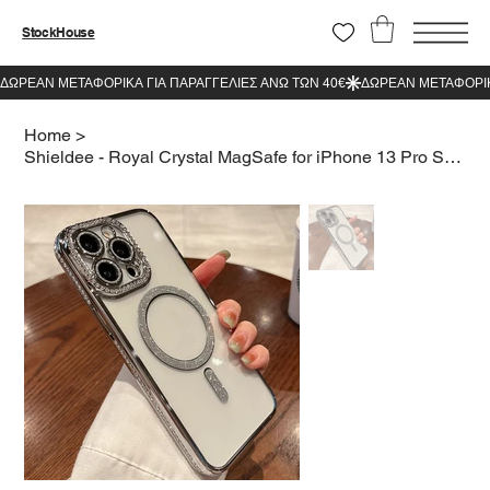
StockHouse
Home
>
Shieldee - Royal Crystal MagSafe for iPhone 13 Pro Silver