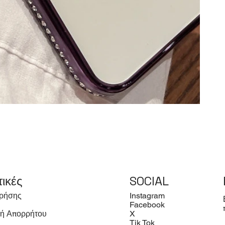
τικές
SOCIAL
ρήσης
Instagram
Facebook
κή Απορρήτου
X
Tik Tok