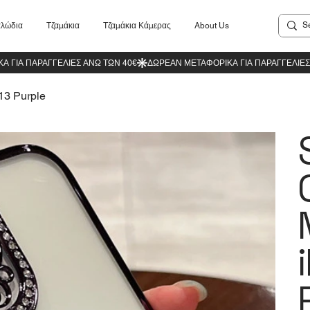
λώδια
Τζαμάκια
Τζαμάκια Κάμερας
About Us
13 Purple