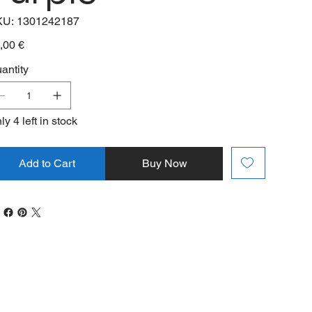
SKU
KU:
1301242187
1301242187
e
,00 €
antity
ly 4 left in stock
Add to Cart
Buy Now