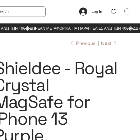
Log In
Previous
Next
Shieldee - Royal
Crystal
MagSafe for
iPhone 13
Purple