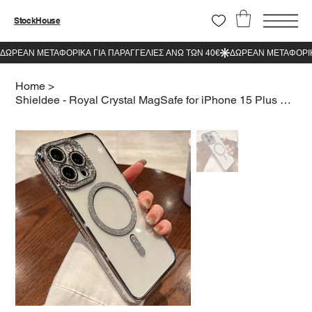
StockHouse
Home
>
Shieldee - Royal Crystal MagSafe for iPhone 15 Plus Silver