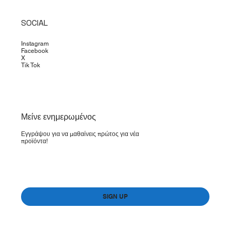
SOCIAL
Instagram
Facebook
X
Tik Tok
​Μείνε ενημερωμένος
Εγγράψου για να μαθαίνεις πρώτος για νέα
προϊόντα!
Yes, subscribe me to your newsletter.
*
SIGN UP