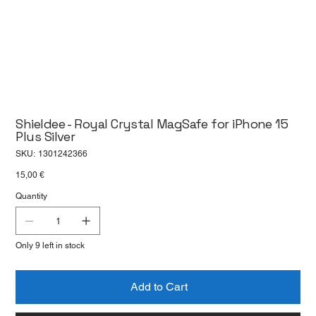
Shieldee - Royal Crystal MagSafe for iPhone 15
Plus Silver
SKU
SKU:
1301242366
1301242366
Price
15,00 €
Quantity
Only 9 left in stock
Add to Cart