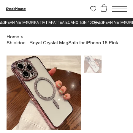
StockHouse
Home
>
Shieldee - Royal Crystal MagSafe for iPhone 16 Pink