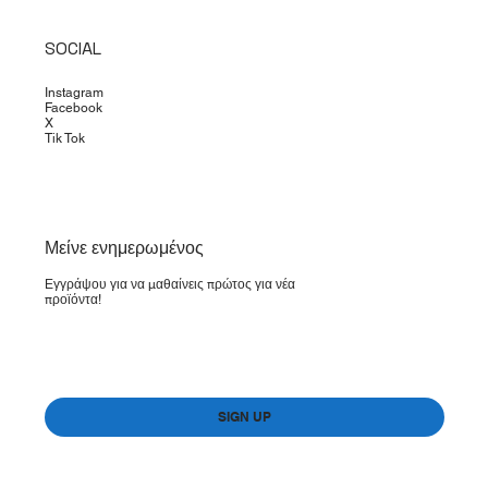
SOCIAL
Instagram
Facebook
X
Tik Tok
​Μείνε ενημερωμένος
Εγγράψου για να μαθαίνεις πρώτος για νέα
προϊόντα!
Yes, subscribe me to your newsletter.
*
SIGN UP