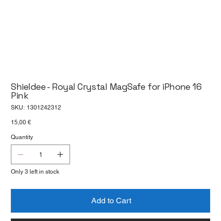
Shieldee - Royal Crystal MagSafe for iPhone 16
Pink
SKU
SKU:
1301242312
1301242312
Price
15,00 €
Quantity
Only 3 left in stock
Add to Cart