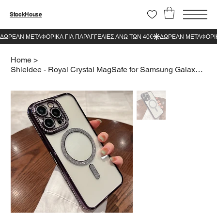
StockHouse
Home
>
Shieldee - Royal Crystal MagSafe for Samsung Galaxy A05S 4G Purple