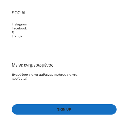
SOCIAL
Instagram
Facebook
X
Tik Tok
​Μείνε ενημερωμένος
Εγγράψου για να μαθαίνεις πρώτος για νέα
προϊόντα!
Yes, subscribe me to your newsletter.
*
SIGN UP