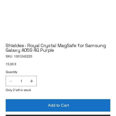
Shieldee - Royal Crystal MagSafe for Samsung
Galaxy A05S 4G Purple
SKU
SKU:
1301242220
1301242220
Price
15,00 €
Quantity
Only 2 left in stock
Add to Cart