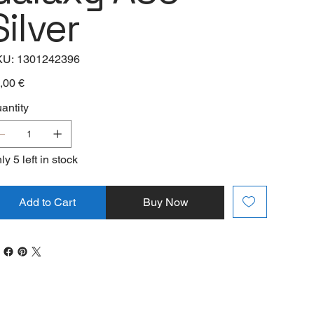
Silver
SKU
KU:
1301242396
1301242396
e
,00 €
antity
ly 5 left in stock
Add to Cart
Buy Now