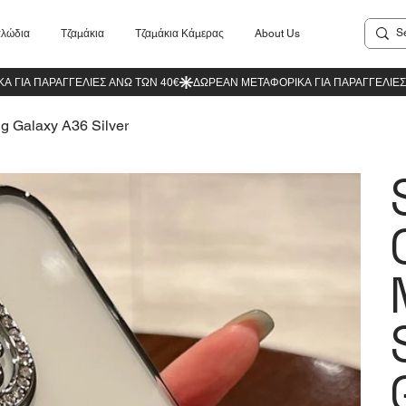
λώδια
Τζαμάκια
Τζαμάκια Κάμερας
About Us
g Galaxy A36 Silver