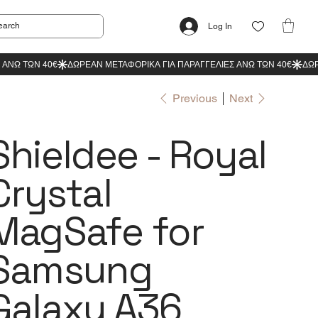
Log In
Previous
Next
Shieldee - Royal
Crystal
MagSafe for
Samsung
Galaxy A36