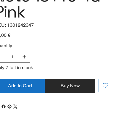
Pink
SKU
KU:
1301242347
1301242347
e
,00 €
antity
ly 7 left in stock
Add to Cart
Buy Now