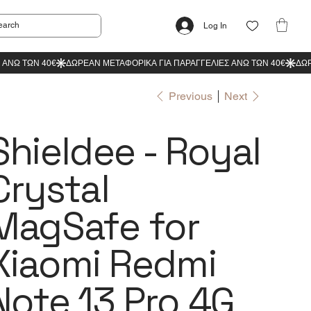
Log In
Previous
Next
Shieldee - Royal
Crystal
MagSafe for
Xiaomi Redmi
Note 13 Pro 4G