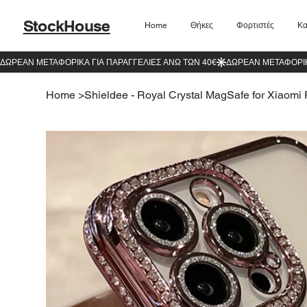
StockHouse
Home
Θήκες
Φορτιστές
Κα
Home
>
Shieldee - Royal Crystal MagSafe for Xiaomi