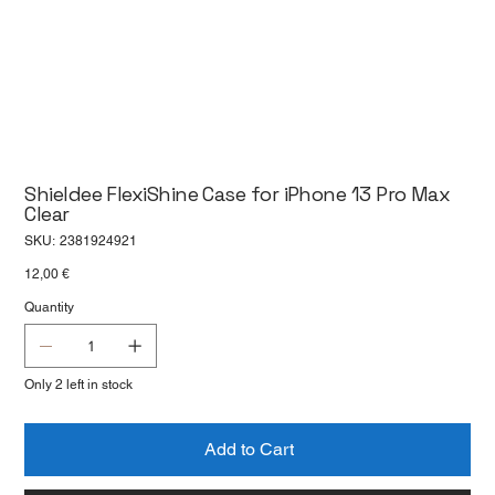
Shieldee FlexiShine Case for iPhone 13 Pro Max
Clear
SKU
SKU:
2381924921
2381924921
Price
12,00 €
Quantity
Only 2 left in stock
Add to Cart