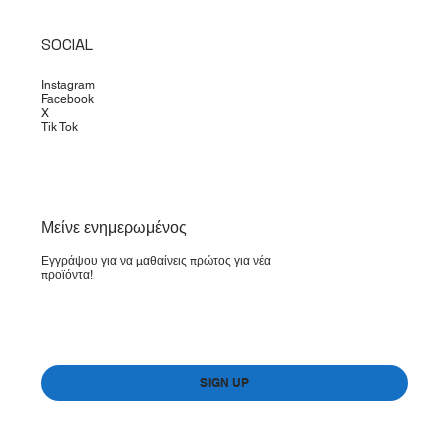
SOCIAL
Instagram
Facebook
X
Tik Tok
​Μείνε ενημερωμένος
Εγγράψου για να μαθαίνεις πρώτος για νέα
προϊόντα!
Yes, subscribe me to your newsletter.
*
SIGN UP