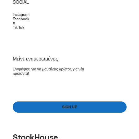
SOCIAL
Instagram
Facebook
X
Tik Tok
​Μείνε ενημερωμένος
Εγγράψου για να μαθαίνεις πρώτος για νέα
προϊόντα!
Yes, subscribe me to your newsletter.
*
SIGN UP
StockHouse.