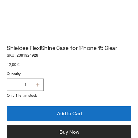
Shieldee FlexiShine Case for iPhone 15 Clear
SKU
SKU:
2381924928
2381924928
Price
12,00 €
Quantity
Only 1 left in stock
Add to Cart
Buy Now