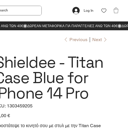
Log In
Previous
Next
Shieldee - Titan
Case Blue for
iPhone 14 Pro
SKU
KU:
1303459205
1303459205
e
,00 €
οστάτεψε το κινητό σου με στυλ με την Titan Case