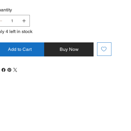
antity
ly 4 left in stock
Add to Cart
Buy Now