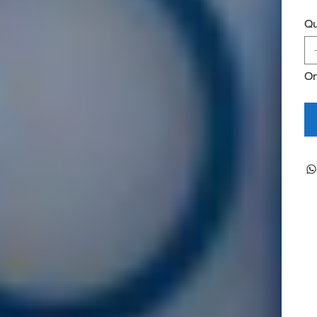
Qu
On