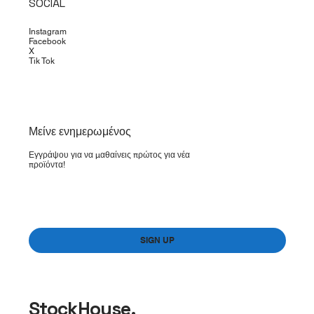
SOCIAL
Instagram
Facebook
X
Tik Tok
​Μείνε ενημερωμένος
Εγγράψου για να μαθαίνεις πρώτος για νέα
προϊόντα!
Yes, subscribe me to your newsletter.
*
SIGN UP
StockHouse.