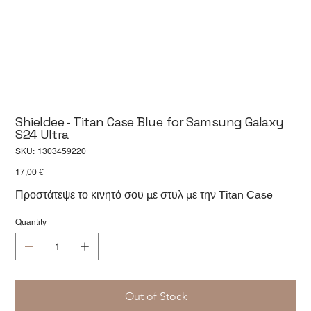
Shieldee - Titan Case Blue for Samsung Galaxy
S24 Ultra
SKU
SKU:
1303459220
1303459220
Price
17,00 €
Προστάτεψε το κινητό σου με στυλ με την Titan Case
Quantity
Out of Stock