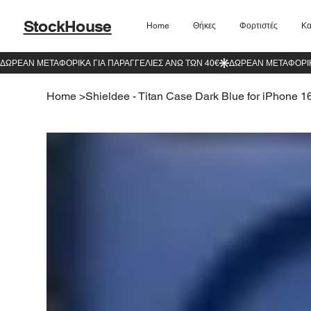
StockHouse
Home
Θήκες
Φορτιστές
Κα
Home
>
Shieldee - Titan Case Dark Blue for iPhone 1