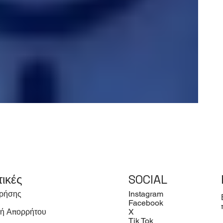
τικές
SOCIAL
ρήσης
Instagram
Facebook
κή Απορρήτου
X
Tik Tok