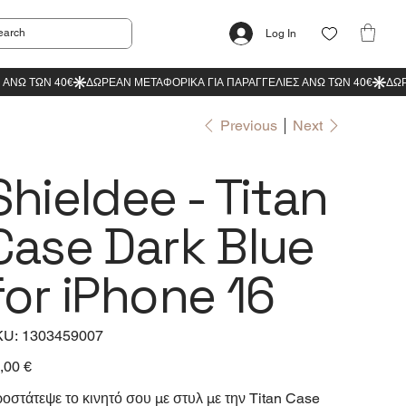
Log In
Previous
Next
Shieldee - Titan
Case Dark Blue
for iPhone 16
SKU
KU:
1303459007
1303459007
e
,00 €
οστάτεψε το κινητό σου με στυλ με την Titan Case