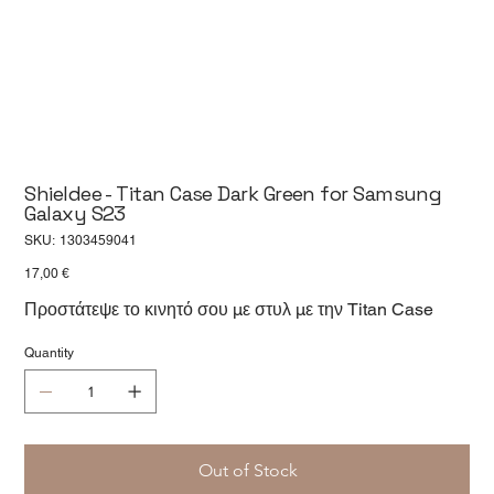
Shieldee - Titan Case Dark Green for Samsung
Galaxy S23
SKU
SKU:
1303459041
1303459041
Price
17,00 €
Προστάτεψε το κινητό σου με στυλ με την Titan Case
Quantity
Out of Stock