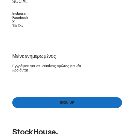
SOCIAL
Instagram
Facebook
X
Tik Tok
​Μείνε ενημερωμένος
Εγγράψου για να μαθαίνεις πρώτος για νέα
προϊόντα!
Yes, subscribe me to your newsletter.
*
SIGN UP
StockHouse.