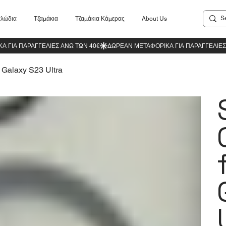
λώδια
Τζαμάκια
Τζαμάκια Κάμερας
About Us
 Galaxy S23 Ultra