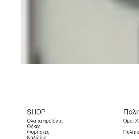
SHOP
Πολι
Όλα τα προϊόντα
Όροι Χ
Θήκες
-
Φορτιστές
Πολιτι
Καλώδια
-