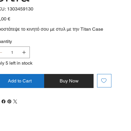
SKU
KU:
1303459130
1303459130
e
,00 €
οστάτεψε το κινητό σου με στυλ με την Titan Case
antity
ly 5 left in stock
Add to Cart
Buy Now