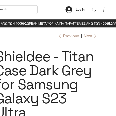
Log In
Previous
Next
Shieldee - Titan
Case Dark Grey
for Samsung
Galaxy S23
Ultra